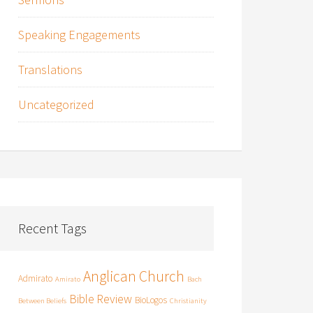
Speaking Engagements
Translations
Uncategorized
Recent Tags
Anglican Church
Admirato
Amirato
Bach
Bible Review
BioLogos
Between Beliefs
Christianity