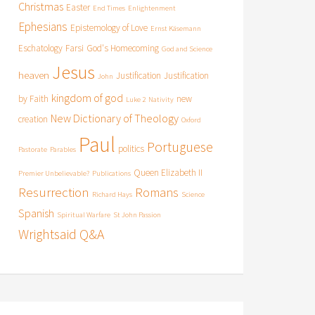
Christmas
Easter
End Times
Enlightenment
Ephesians
Epistemology of Love
Ernst Käsemann
Eschatology
Farsi
God's Homecoming
God and Science
Jesus
heaven
Justification
Justification
John
kingdom of god
by Faith
new
Luke 2
Nativity
New Dictionary of Theology
creation
Oxford
Paul
Portuguese
politics
Pastorate
Parables
Queen Elizabeth II
Premier Unbelievable?
Publications
Resurrection
Romans
Richard Hays
Science
Spanish
Spiritual Warfare
St John Passion
Wrightsaid Q&A