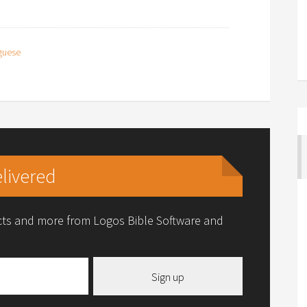
guese
livered
ucts and more from Logos Bible Software and
Sign up