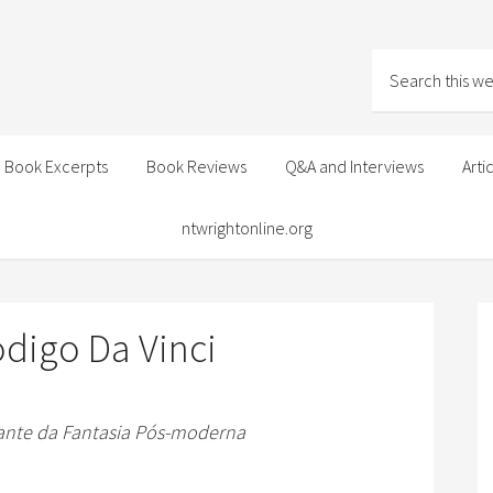
Book Excerpts
Book Reviews
Q&A and Interviews
Arti
ntwrightonline.org
digo Da Vinci
iante da Fantasia Pós-moderna