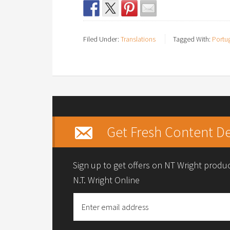
Filed Under:
Translations
Tagged With:
Portu
Get Fresh Content De
Sign up to get offers on NT Wright prod
N.T. Wright Online