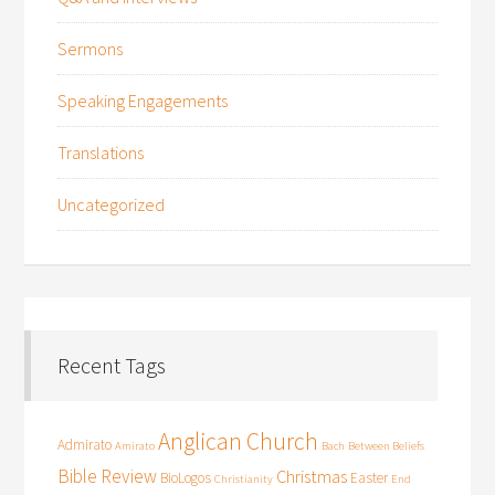
Sermons
Speaking Engagements
Translations
Uncategorized
Recent Tags
Anglican Church
Admirato
Amirato
Bach
Between Beliefs
Bible Review
Christmas
BioLogos
Easter
Christianity
End