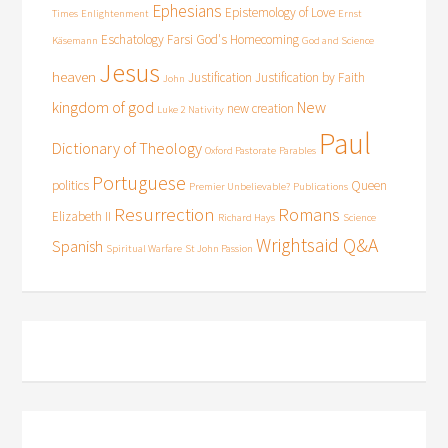
Ephesians
Epistemology of Love
Times
Enlightenment
Ernst
Eschatology
Farsi
God's Homecoming
Käsemann
God and Science
Jesus
heaven
Justification
Justification by Faith
John
kingdom of god
New
new creation
Luke 2
Nativity
Paul
Dictionary of Theology
Oxford Pastorate
Parables
Portuguese
politics
Queen
Premier Unbelievable?
Publications
Resurrection
Romans
Elizabeth II
Richard Hays
Science
Wrightsaid Q&A
Spanish
Spiritual Warfare
St John Passion