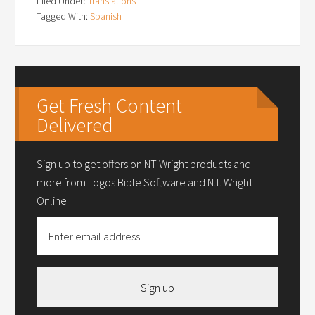
Filed Under:
Translations
Tagged With:
Spanish
Get Fresh Content
Delivered
Sign up to get offers on NT Wright products and
more from Logos Bible Software and N.T. Wright
Online
Sign up