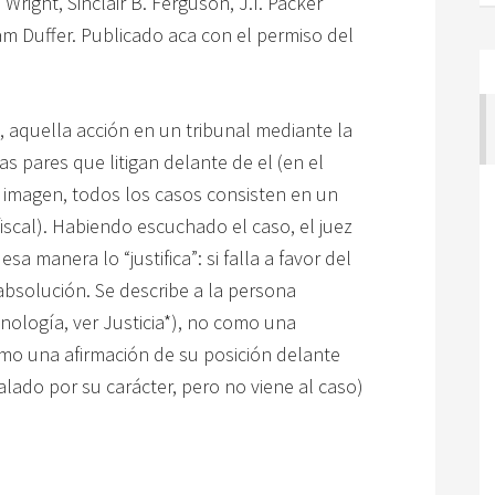
 Wright, Sinclair B. Ferguson, J.I. Packer
am Duffer. Publicado aca con el permiso del
e, aquella acción en un tribunal mediante la
s pares que litigan delante de el (en el
a imagen, todos los casos consisten en un
scal). Habiendo escuchado el caso, el juez
esa manera lo “justifica”: si falla a favor del
 absolución. Se describe a la persona
minología, ver Justicia*), no como una
omo una afirmación de su posición delante
alado por su carácter, pero no viene al caso)