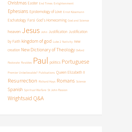
Christmas
Easter
End Times
Enlightenment
Ephesians
Epistemology of Love
Ernst Käsemann
Eschatology
Farsi
God's Homecoming
God and Science
Jesus
heaven
Justification
Justification
John
kingdom of god
by Faith
new
Luke 2
Nativity
New Dictionary of Theology
creation
Oxford
Paul
Portuguese
politics
Pastorate
Parables
Queen Elizabeth II
Premier Unbelievable?
Publications
Resurrection
Romans
Richard Hays
Science
Spanish
Spiritual Warfare
St John Passion
Wrightsaid Q&A