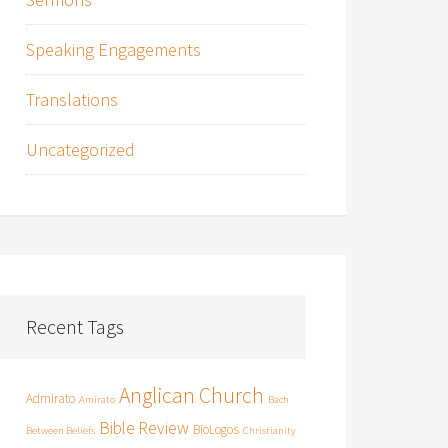
Speaking Engagements
Translations
Uncategorized
Recent Tags
Anglican Church
Admirato
Amirato
Bach
Bible Review
BioLogos
Between Beliefs
Christianity