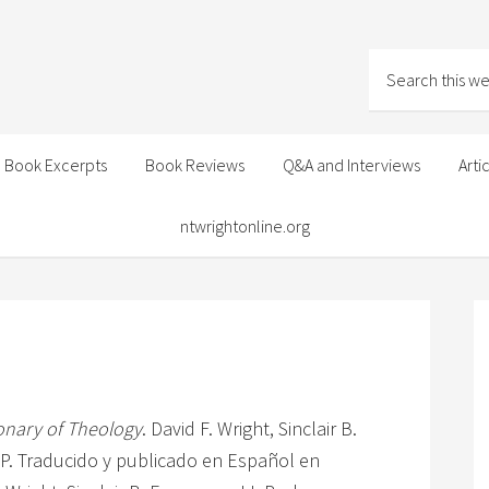
Book Excerpts
Book Reviews
Q&A and Interviews
Arti
ntwrightonline.org
onary of Theology
. David F. Wright, Sinclair B.
IVP. Traducido y publicado en Español en