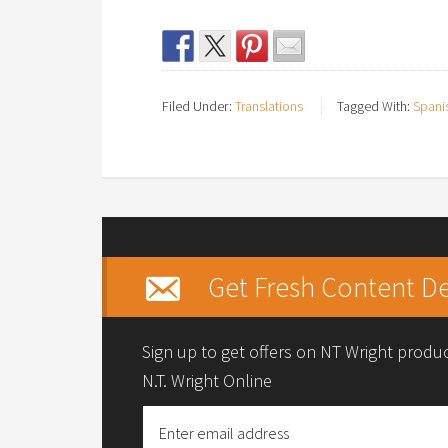
Filed Under:
Translations
Tagged With:
Spani
Get Fresh Content De
Sign up to get offers on NT Wright prod
N.T. Wright Online