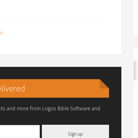
sh
livered
ucts and more from Logos Bible Software and
Sign up