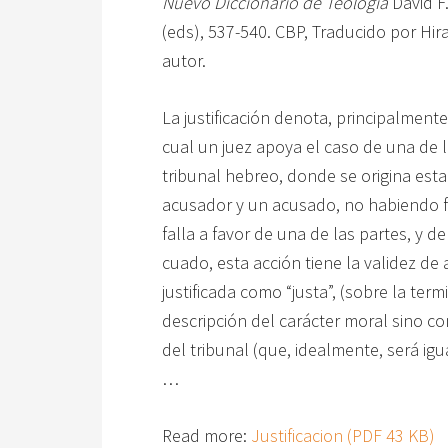
Nuevo Diccionario de Teologia
David F.
(eds), 537-540. CBP, Traducido por Hir
autor.
La justificación denota, principalment
cual un juez apoya el caso de una de la
tribunal hebreo, donde se origina est
acusador y un acusado, no habiendo fi
falla a favor de una de las partes, y de 
cuado, esta acción tiene la validez de
justificada como “justa”, (sobre la ter
descripción del carácter moral sino c
del tribunal (que, idealmente, será igu
…
Read more:
Justificacion (PDF 43 KB)